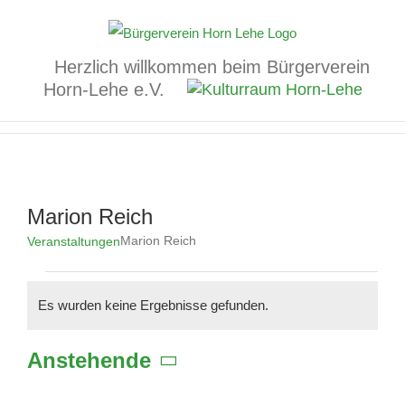
Zum
Inhalt
Herzlich willkommen beim Bürgerverein
springen
Horn-Lehe e.V.
Marion Reich
Marion Reich
Veranstaltungen
Veranstaltungen
Es wurden keine Ergebnisse gefunden.
Hinweis
Anstehende
Datum