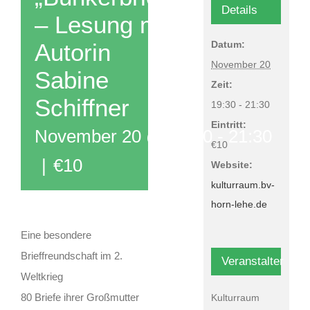
Details
– Lesung mit
Datum:
Autorin
November 20
Sabine
Zeit:
Schiffner
19:30 - 21:30
Eintritt:
November 20 @ 19:30
-
21:30
€10
|
€10
Website:
kulturraum.bv-
horn-lehe.de
Eine besondere
Brieffreundschaft im 2.
Veranstalter
Weltkrieg
80 Briefe ihrer Großmutter
Kulturraum