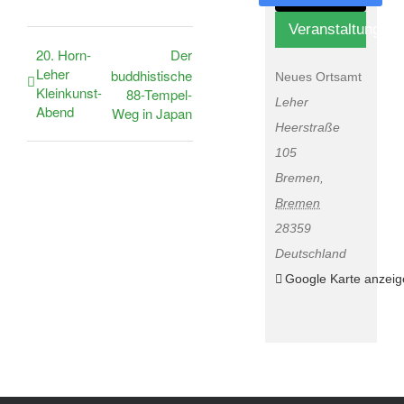
Veranstaltungsor
20. Horn-
Der
Leher
buddhistische
Neues Ortsamt
Kleinkunst-
88-Tempel-
Leher
Abend
Weg in Japan
Heerstraße
105
Bremen
,
Bremen
28359
Deutschland
Google Karte anzei