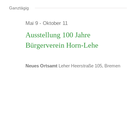
Veranstaltungen
Datum
wählen.
Ganztägig
Mai 9
-
Oktober 11
für
Ausstellung 100 Jahre
Bürgerverein Horn-Lehe
12.
Neues Ortsamt
Leher Heerstraße 105, Bremen
Juni
2026