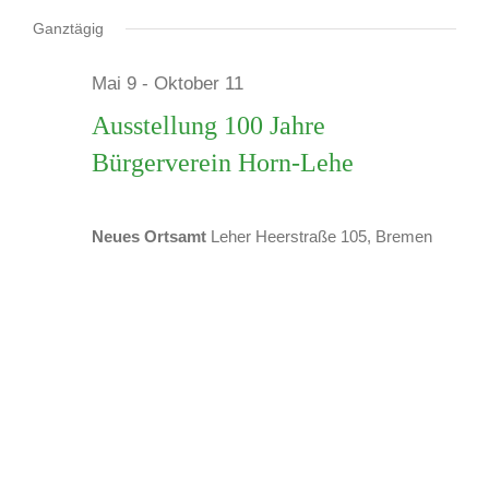
Veranstaltungen
Datum
wählen.
Ganztägig
Mai 9
-
Oktober 11
für
Ausstellung 100 Jahre
Bürgerverein Horn-Lehe
27.
Neues Ortsamt
Leher Heerstraße 105, Bremen
Juni
2026