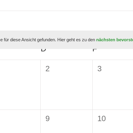
 für diese Ansicht gefunden. Hier geht es zu den
nächsten bevorst
Hinweis
MITTWOCH
D
DONNERSTAG
F
FREITAG
0
0
2
3
eranstaltungen,
Veranstaltungen,
Veranstalt
0
0
9
10
eranstaltungen,
Veranstaltungen,
Veranstalt