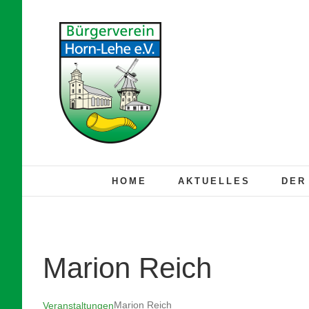
Zum
Inhalt
springen
HOME
AKTUELLES
DER
Marion Reich
Marion Reich
Veranstaltungen