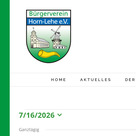
Zum
Inhalt
springen
HOME
AKTUELLES
DER
7/16/2026
Veranstaltung
Datum
wählen.
Ganztägig